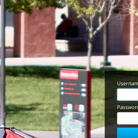
Userna
Passwor